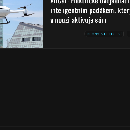
AirCar: Elektrické dvojsedadl
inteligentním padákem, kter
v nouzi aktivuje sám
DRONY & LETECTVÍ