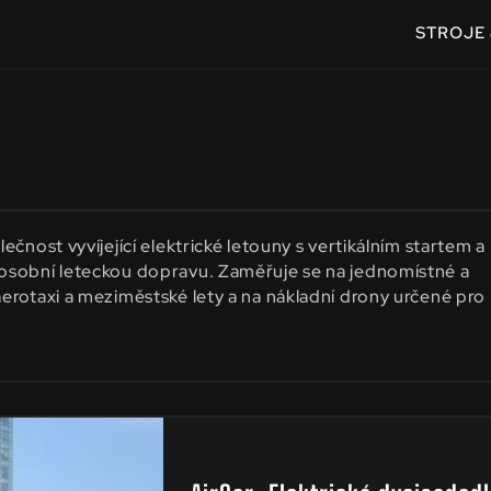
STROJE 
lečnost vyvíjející elektrické letouny s vertikálním startem a
osobní leteckou dopravu. Zaměřuje se na jednomístné a
erotaxi a meziměstské lety a na nákladní drony určené pro