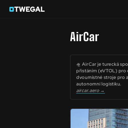
AirCar
🛸 AirCar je turecká spo
přistáním (eVTOL) pro 
dvoumístné stroje pro a
autonomní logistiku.
aircar.aero →