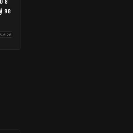
o s
ý se
15.6.26