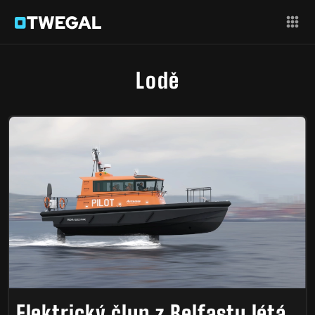
Lodě
Elektrický člun z Belfastu létá