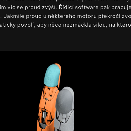
tím víc se proud zvýší. Řídicí software pak pracuj
. Jakmile proud u některého motoru překročí zv
aticky povolí, aby něco nezmáčkla silou, na kter