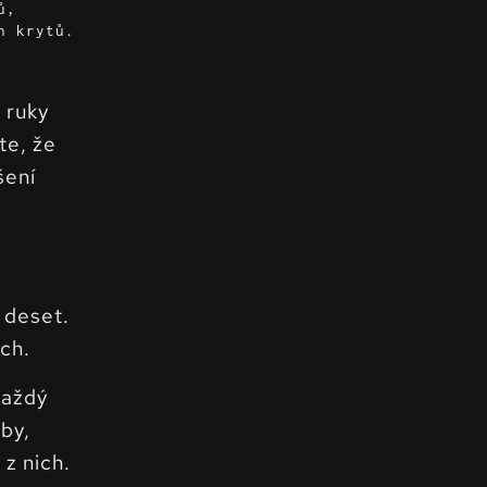
ů,
h krytů.
 ruky
te, že
šení
 deset.
ch.
každý
yby,
z nich.