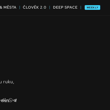
|
|
|
& MĚSTA
ČLOVĚK 2
.
0
DEEP SPACE
WEEKLY
u ruku,