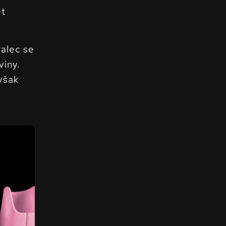
ět
Palec se
viny.
však