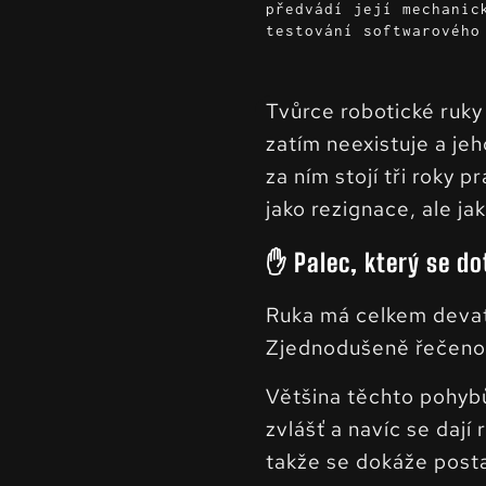
předvádí její mechanic
testování softwarového
Tvůrce robotické ruky
zatím neexistuje a je
za ním stojí tři roky 
jako rezignace, ale j
✋ Palec, který se do
Ruka má celkem devate
Zjednodušeně řečeno:
Většina těchto pohybů
zvlášť a navíc se dají
takže se dokáže posta