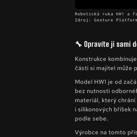
Robotická ruka HW1 a ř
Zdroj: Gesture Platfor
🔧 Opravíte ji sami 
Konstrukce kombinuje 
části si majitel může
Model HW1 je od začát
bez nutnosti odbornéh
materiál, který chrán
i silikonových bříšek 
podle sebe.
Výrobce na tomto přís