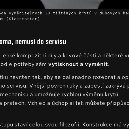
ada vyměnitelných 3D tištěných krytů v duhových ba
ms (Kickstarter)
doma, nemusí do servisu
lehké kompozitní díly a kovové části a některé v
 podle potřeby sám
vytisknout a vyměnit
.
ku navržen tak, aby se dal snadno rozebrat a op
o servisu. Vnější povrch ruky a zápěstí zakrývá 
í mechaniku a umožňuje rychlou výměnu krytů
na prstech. Vzhled a úchop si tak můžete přizpůs
tupu staví celou svou filozofii. Konstrukce má v