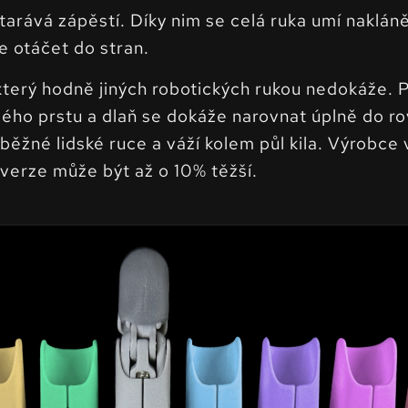
arává zápěstí. Díky nim se celá ruka umí naklán
e otáčet do stran.
terý hodně jiných robotických rukou nedokáže. 
ho prstu a dlaň se dokáže narovnat úplně do ro
žné lidské ruce a váží kolem půl kila. Výrobce 
 verze může být až o 10% těžší.