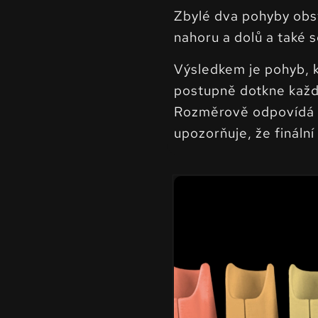
Zbylé dva pohyby obst
nahoru a dolů a také s
Výsledkem je pohyb, k
postupně dotkne každé
Rozměrově odpovídá bě
upozorňuje, že finální