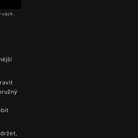
rvách.
nější
ravit
pružný
obit
ydržet,