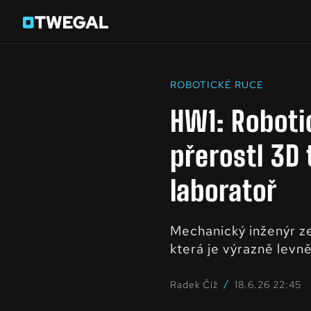
ROBOTICKÉ RUCE
HW1: Roboti
přerostl 3D
laboratoř
Mechanický inženýr z
která je výrazně levn
/
Radek Číž
18.6.26 22:45