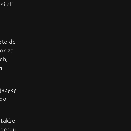
ílali
ete do
rok za
ch,
m
jazyky
 do
 takže
 berou.