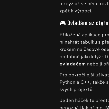
a když už se něco rozb
zpět k výrobci.
🎮 Ovládání až čtyř
Přiložená aplikace p
ní nahrát tabulku s p
krokem na časové ose 
podobně jako když stř
ovladačem
nebo jí př
Pro pokročilejší uživa
Python a C++, takže s
svých projektů.
Jeden háček tu přesto
nepozná tlak přímo. Mí