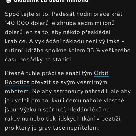
Spočítejte si to. Padesát hodin práce krát
140 000 dolarů je zhruba sedm milionů
dolarů jen za to, aby někdo přeskládal
krabice. A vykládání nákladu není výjimka -
rutinní údržba spolkne kolem 35 % veškerého
času posádky na stanici.
Přesně tuhle práci se snaží tým
Orbit
Robotics
převzít se svým vesmírným
robotem. Ne aby astronauty nahradil, ale aby
je uvolnil pro to, kvůli čemu nahoře vlastně
jsou: Výzkum stárnutí, hledání léků na
rakovinu nebo tisk lidských tkání v beztíži,
pro který je gravitace nepřítelem.