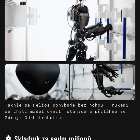
Takhle se Helios pohybuje bez nohou - rukami
se chytí madel uvnitř stanice a přitáhne se.
Zdroj: Odrbitrobotics
🤖 Skladník za sedm milionů