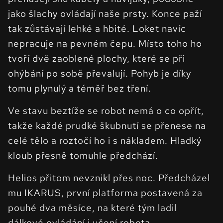
jako šlachy ovládají naše prsty. Konce paží
tak zůstávají lehké a hbité. Loket navíc
nepracuje na pevném čepu. Místo toho ho
tvoří dvě zaoblené plochy, které se při
ohýbání po sobě převalují. Pohyb je díky
tomu plynulý a téměř bez tření.
Ve stavu beztíže se robot nemá o co opřít,
takže každé prudké škubnutí se přenese na
celé tělo a roztočí ho i s nákladem. Hladký
kloub přesně tomuhle předchází.
Helios přitom nevznikl přes noc. Předcházel
mu IKARUS, první platforma postavená za
pouhé dva měsíce, na které tým ladil
dálkové ovládání i učení robota