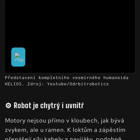
Představení kompletního vesmírného humanoida
HELIOS. Zdroj: Youtube/Odrbitrobotics
⚙️ Robot je chytrý i uvnitř
Motory nejsou přímo v kloubech, jak bývá
zvykem, ale u ramen. K loktům a zápěstím
přenášejí sílu kabely a navijáky, podobně