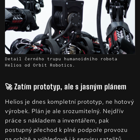
Detail černého trupu humanoidního robota
Helios od Orbit Robotics.
🚀 Zatím prototyp, ale s jasným plánem
Helios je dnes kompletní prototyp, ne hotový
výrobek. Plán je ale srozumitelný. Nejdřív
práce s nákladem a inventářem, pak
postupný přechod k plné podpoře provozu
na orbitě a výhledově i k servisu satelitů.