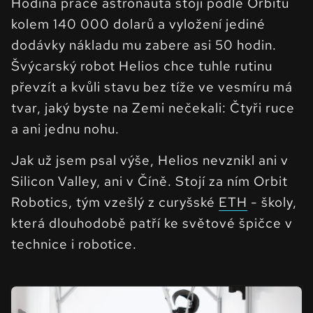
Hodina práce astronauta stojí podle Orbitu
kolem 140 000 dolarů a vyložení jediné
dodávky nákladu mu zabere asi 50 hodin.
Švýcarský robot Helios chce tuhle rutinu
převzít a kvůli stavu bez tíže ve vesmíru má
tvar, jaký byste na Zemi nečekali: Čtyři ruce
a ani jednu nohu.
Jak už jsem psal výše, Helios nevznikl ani v
Silicon Valley, ani v Číně. Stojí za ním Orbit
Robotics, tým vzešlý z curyšské
ETH
- školy,
která dlouhodobě patří ke světové špičce v
technice i robotice.