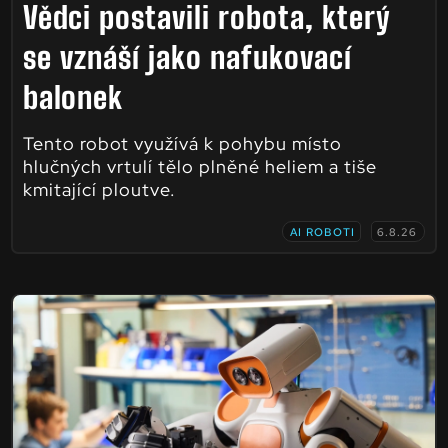
Vědci postavili robota, který
se vznáší jako nafukovací
balonek
Tento robot využívá k pohybu místo
hlučných vrtulí tělo plněné heliem a tiše
kmitající ploutve.
AI ROBOTI
6.8.26