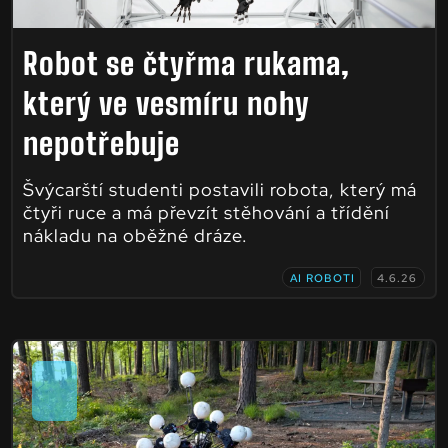
Robot se čtyřma rukama,
který ve vesmíru nohy
nepotřebuje
Švýcarští studenti postavili robota, který má
čtyři ruce a má převzít stěhování a třídění
nákladu na oběžné dráze.
AI ROBOTI
4.6.26