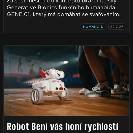
Za šest měsíců od konceptu ukázal italský
Generative Bionics funkčního humanoida
GENE.01, který má pomáhat se svařováním.
HUMANOID
27.7.26
Robot Beni vás honí rychlostí