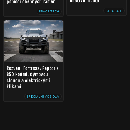
mistryni světa
pomocí ohebných ramen
AI ROBOTI
SPACE TECH
Rezvani Fortress: Raptor s
850 koňmi, dýmovou
clonou a elektrickými
klikami
SPECIÁLNÍ VOZIDLA