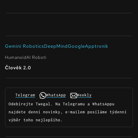
Gemini Robotics
DeepMind
Google
Apptronik
Humanoid
AI Roboti
Člověk 2.0
Telegram
WhatsApp
Weekly
Odebírejte Twegal. Na Telegramu a WhatsAppu
najdete denní novinky, e-mailem posíláme týdenní
výběr toho nejlepšího.