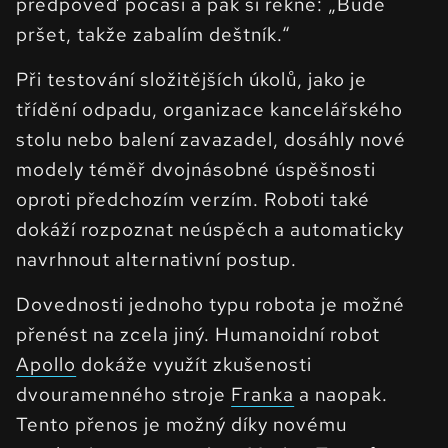
předpověď počasí a pak si řekne: „Bude
pršet, takže zabalím deštník.“
Při testování složitějších úkolů, jako je
třídění odpadu, organizace kancelářského
stolu nebo balení zavazadel, dosáhly nové
modely téměř dvojnásobné úspěšnosti
oproti předchozím verzím. Roboti také
dokáží rozpoznat neúspěch a automaticky
navrhnout alternativní postup.
Dovednosti jednoho typu robota je možné
přenést na zcela jiný. Humanoidní robot
Apollo
dokáže využít zkušenosti
dvouramenného stroje
Franka
a naopak.
Tento přenos je možný díky novému